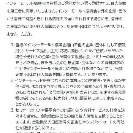
インターモールド振興会は皆様のご承諾がない限り登録された個人情報
を第三者に開示いたしません。インターモールド振興会以外の企業・団体
から皆様に有益と思われる情報のお届けを代行する場合にも、皆様の
ご承諾がない限り個人情報はそうした企業・団体には開示・提供いたし
ません。 ただし、
皆様がインターモールド振興会経由で他の企業・団体に対して情報
提供、サービス提供、注文、応募、接触、仲介をご依頼いただいた
場合やそれらの企業・団体が関係する展示会、セミナーの申し込み
をされた場合、また展示会の出展企業・団体などへの資料請求の
仲介をインターモールド振興会に依頼された場合などには、当該
企業・団体に個人情報を開示・提供することがあります。
インターモールド振興会ならびに本展示会の主催者・関係団体が主
催・運営、または関与する展示会やその他事業への出展・参加申込
み時に登録された「出展実務（連絡）担当者」へは、関連する業務書
類の提出先である指定協力会社より出展業務に関して連絡するこ
とがあります。
セミナーの申込や展示会への出展申込や有料サービスの料金を決
済する場合に、金融機関などとの間で個人情報を交換することが
あります。金融機関の口座番号の正当性やクレジットカードの有効
性を確認するためです。