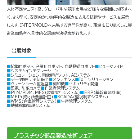
人材不足やコスト高、グローバルな競争市場など様々な要因に対応すべ
く、より早く、安定的かつ効率的な製造を支える技術やサービスを展示
します。INTERMOLDへ来場する専門性が高く、現場を知り尽くした製
造業関係者へ具体的な課題解決提案が行えます。
出展対象
■協働ロボット、産業用ロボット、自動搬送ロボット
■ヒューマノイド
■システムインテグレーション
■シミュレーション、画像解析ソフト、AIシステム
■データ解析、予知保全
■メンテナンス
■IoT ソリューション
■クリーンルーム恒温室
■刻印機
■セキュリティ関連
■監視、防犯カメラ
■作業者管理システム
■PLM/PDM、MES(製造実行システム)
■ERP(基幹資源計画)
■MRP(資材所要量計画)
■SCADA(監視制御システム)
■WMS(倉庫管理システム)
■生産管理システム
■機械稼働管理システム
プラスチック部品製造技術フェア