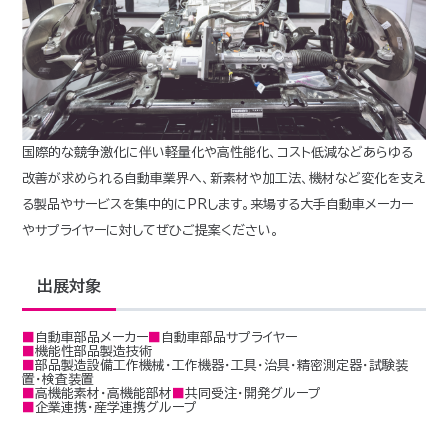
国際的な競争激化に伴い軽量化や高性能化、コスト低減などあらゆる
改善が求められる自動車業界へ、新素材や加工法、機材など変化を支え
る製品やサービスを集中的にPRします。来場する大手自動車メーカー
やサプライヤーに対してぜひご提案ください。
出展対象
■自動車部品メーカー
■自動車部品サプライヤー
■機能性部品製造技術
■部品製造設備工作機械・工作機器・工具・治具・精密測定器・試験装
置・検査装置
■高機能素材・高機能部材
■共同受注・開発グループ
■企業連携・産学連携グループ