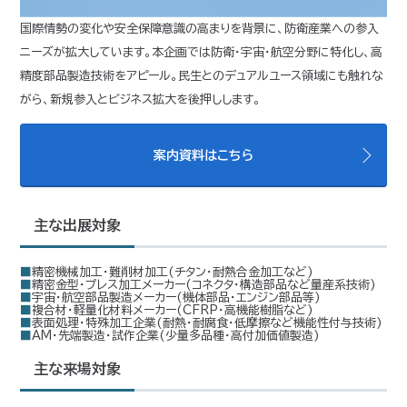
国際情勢の変化や安全保障意識の高まりを背景に、防衛産業への参入
ニーズが拡大しています。本企画では防衛・宇宙・航空分野に特化し、高
精度部品製造技術をアピール。民生とのデュアルユース領域にも触れな
がら、新規参入とビジネス拡大を後押しします。
案内資料はこちら
主な出展対象
■精密機械加工・難削材加工(チタン・耐熱合金加工など)
■精密金型・プレス加工メーカー(コネクタ・構造部品など量産系技術)
■宇宙・航空部品製造メーカー(機体部品・エンジン部品等)
■複合材・軽量化材料メーカー(CFRP・高機能樹脂など)
■表面処理・特殊加工企業(耐熱・耐腐食・低摩擦など機能性付与技術)
■AM・先端製造・試作企業(少量多品種・高付加価値製造)
主な来場対象