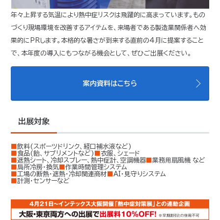
年々上昇する気温により熱中症リスクは飛躍的に高まっています。もの
づくり現場環境を改善するアイテムを、来場者である製造業関係者へ効
果的にPRします。本格的な暑さが到来する直前の4月に提案すること
で、本年度の導入にもつながる機会として、ぜひご出展ください。
案内資料はこちら
出展対象
■飲料(スポーツドリンク、経口補水液など)
■食品(飴、サプリメントなど)
■衣服、シェード
■遮熱シート、冷却スプレー、熱中症計、空調機器
■業務用扇風機 など
■局所冷房・換気
■作業時間管理システム
■工場の断熱・遮熱・冷却関連商材
■AI・見守りシステム
■計測・センサーなど