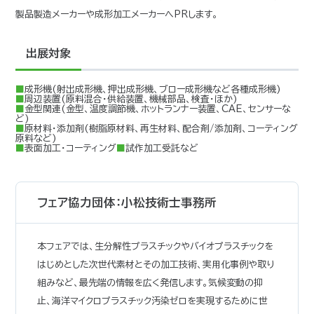
製品製造メーカーや成形加工メーカーへPRします。
出展対象
■成形機(射出成形機、押出成形機、ブロー成形機など各種成形機)
■周辺装置(原料混合・供給装置、機械部品、検査・ほか)
■金型関連(金型、温度調節機、ホットランナー装置、CAE、センサーな
ど)
■原材料・添加剤(樹脂原材料、再生材料、配合剤/添加剤、コーティング
原料など)
■表面加工・コーティング
■試作加工受託など
フェア協力団体：小松技術士事務所
本フェアでは、生分解性プラスチックやバイオプラスチックを
はじめとした次世代素材とその加工技術、実用化事例や取り
組みなど、最先端の情報を広く発信します。気候変動の抑
止、海洋マイクロプラスチック汚染ゼロを実現するために世