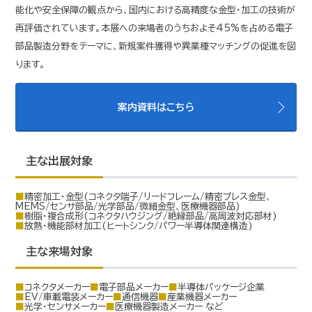
能化や安全保障の観点から、国内における高精度な金型・加工の技術が
再評価されています。本展への来場者のうちおよそ45%を占める電子
部品製造分野をテーマに、新規案件獲得や異業種マッチングの促進を図
ります。
案内資料はこちら
主な出展対象
■精密加工・金型(コネクタ端子/リードフレーム/精密プレス金型、
MEMS/センサ部品/光学部品/微細金型、医療機器部品)
■樹脂・複合成形(コネクタハウジング/絶縁部品/高周波対応部材)
■放熱・機能部材加工(ヒートシンク/パワー半導体関連構造)
主な来場対象
■コネクタメーカー
■電子部品メーカー
■半導体パッケージ企業
■EV/車載電装メーカー
■通信機器
■産業機器メーカー
■光学・センサメーカー
■医療機器製造メーカー など