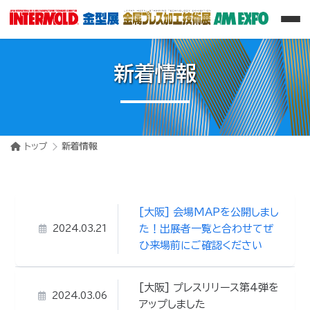
新着情報
トップ
新着情報
[大阪] 会場MAPを公開しまし
た！出展者一覧と合わせてぜ
2024.03.21
ひ来場前にご確認ください
[大阪] プレスリリース第4弾を
2024.03.06
アップしました