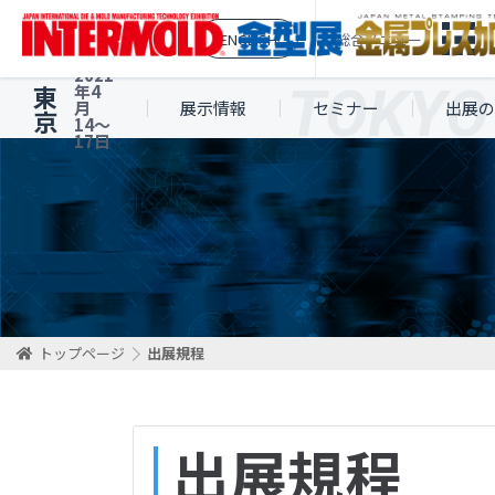
ENGLISH
総合メニュー
2021
東
年4
月
展示情報
セミナー
出展の
京
14〜
17日
トップページ
出展規程
出展規程