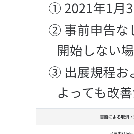
① 2021年1
② 事前申告な
開始しない場
③ 出展規程
よっても改善
書面による取消・
出展申込日～2