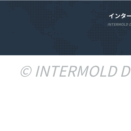
インタ
INTERMOLD D
© INTERMOLD De