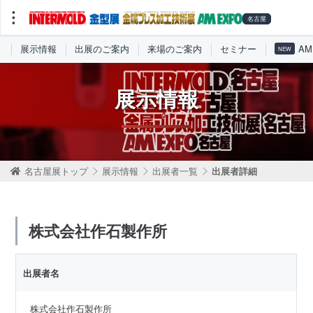
展示情報
出展のご案内
来場のご案内
セミナー
AM
NEW
展示情報
名古屋展トップ
展示情報
出展者一覧
出展者詳細
株式会社作石製作所
出展者名
株式会社作石製作所