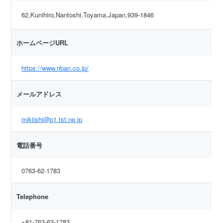
62,Kunihiro,Nantoshi,Toyama,Japan,939-1846
ホームページURL
https://www.riban.co.jp/
メールアドレス
mikiishi@p1.tst.ne.jp
電話番号
0763-62-1783
Telephone
+81-763-62-1783