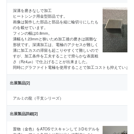
深溝を磨きなしで加工
ヒートシンク用金型部品です。
画像は製作した部品と部品を縦に輪切りにしたも
のを載せています。
フィンの幅は0.8mm。
溝幅も1.23mmと狭いため加工後の磨きは困難な
形状です。深溝加工は、電極のアクセスが難しく
溝に加工カスの滞留も起こりやすくて難しいので
すが、加工条件を工夫することで滑らかな表面粗
さ（Rz4㎛）で仕上げることが出来ました。
同時にグラファイト電極を使用することで加工コストも抑えています
出展製品[2]
アルミの龍（干支シリーズ）
出展製品詳細[2]
置物（金色）をATOSでスキャンして３Dモデルを