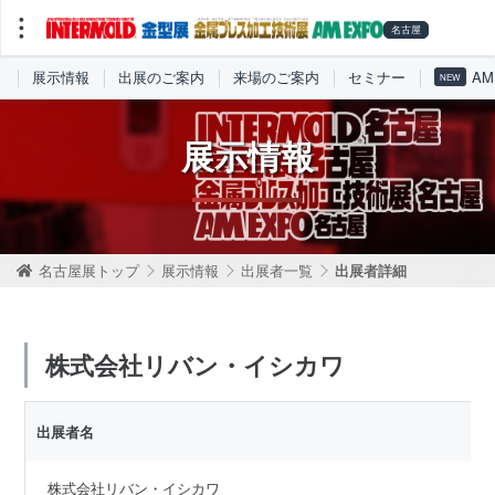
展示情報
出展のご案内
来場のご案内
セミナー
AM
NEW
展示情報
名古屋展トップ
展示情報
出展者一覧
出展者詳細
株式会社リバン・イシカワ
出展者名
株式会社リバン・イシカワ