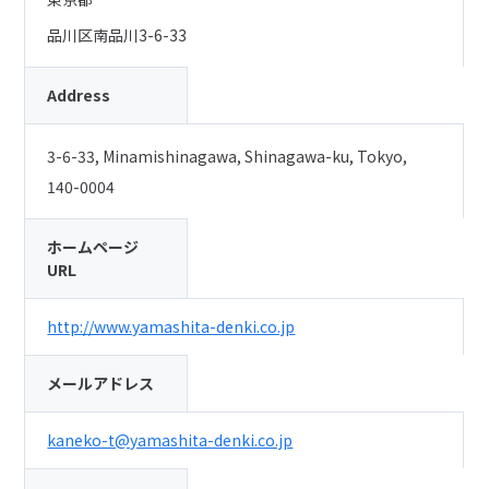
品川区南品川3-6-33
Address
3-6-33, Minamishinagawa, Shinagawa-ku, Tokyo,
140-0004
ホームページ
URL
http://www.yamashita-denki.co.jp
メールアドレス
kaneko-t@yamashita-denki.co.jp