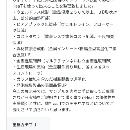
HeaTを使って出来ることを整理致しました。
・ウェルドレス成形（金型温度２５０℃以上、３D形状対
応、部分的加熱可能）
・ピアノブラック無塗装（ウェルドライン、フローマー
ク低減）
・コストダウン（塗装レスで塗装コスト削減、不良損失
低減）
・異材質接合成形（金属インサートX樹脂金型高温化で接
合強度UP)
・金型温度制御（マルチチャンネル独立金型温度制御）
・生産現場の集約（金型製作縛り無し、省エネ省スペー
スコントローラ）
・ガラス繊維を含んだ樹脂製品の透明化
・発泡成形製品の表面品質UP
今回の展示会では、サンプルを実際に手に取ってご覧頂
きながら実績をご説明させて頂く事でY-HeaTの優位性を
実感頂くと共に、弊社品川でのデモ見学などについてご
説明させて頂きたいと思います。
出展カテゴリ