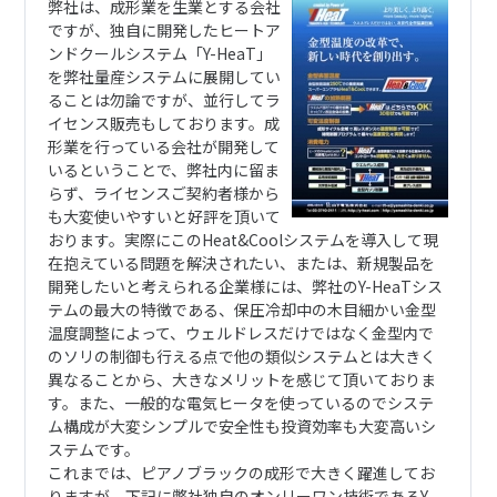
弊社は、成形業を生業とする会社
ですが、独自に開発したヒートア
ンドクールシステム「Y-HeaT」
を弊社量産システムに展開してい
ることは勿論ですが、並行してラ
イセンス販売もしております。成
形業を行っている会社が開発して
いるということで、弊社内に留ま
らず、ライセンスご契約者様から
も大変使いやすいと好評を頂いて
おります。実際にこのHeat&Coolシステムを導入して現
在抱えている問題を解決されたい、または、新規製品を
開発したいと考えられる企業様には、弊社のY-HeaTシス
テムの最大の特徴である、保圧冷却中の木目細かい金型
温度調整によって、ウェルドレスだけではなく金型内で
のソリの制御も行える点で他の類似システムとは大きく
異なることから、大きなメリットを感じて頂いておりま
す。また、一般的な電気ヒータを使っているのでシステ
ム構成が大変シンプルで安全性も投資効率も大変高いシ
ステムです。
これまでは、ピアノブラックの成形で大きく躍進してお
りますが、下記に弊社独自のオンリーワン技術であるY-