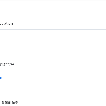
ociation
路777号
om
材・金型部品等