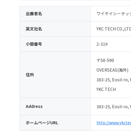
出展者名
ワイケイシーテッ
英文社名
YKC TECH CO.,LT
小間番号
2-319
〒50-590
OVERSEAS(海外)
住所
383-25, Eosil-ro
YKC TECH
Address
383-25, Eosil-ro
ホームページURL
http://www.ykctec