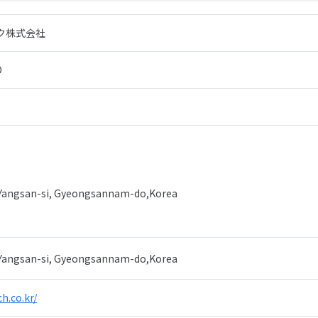
ク株式会社
D
, Yangsan-si, Gyeongsannam-do,Korea
, Yangsan-si, Gyeongsannam-do,Korea
h.co.kr/