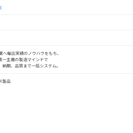
r
企業へ輸出実績のノウハウをもち、
第一主義の製造マインドで
、納期、品質まで一括システム。
ス製品