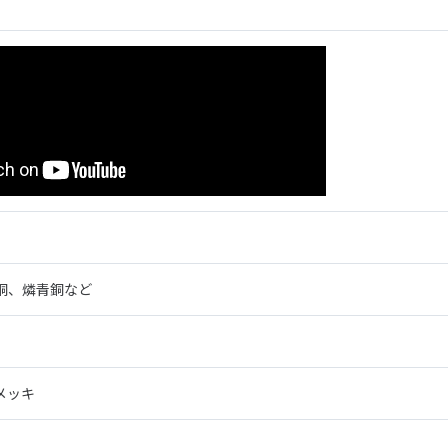
銅、燐青銅など
メッキ