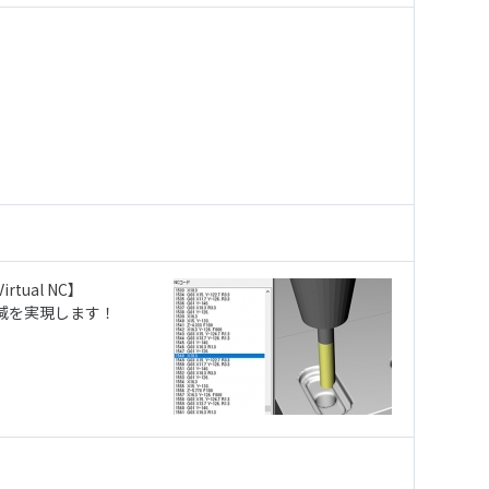
ual NC】
減を実現します！