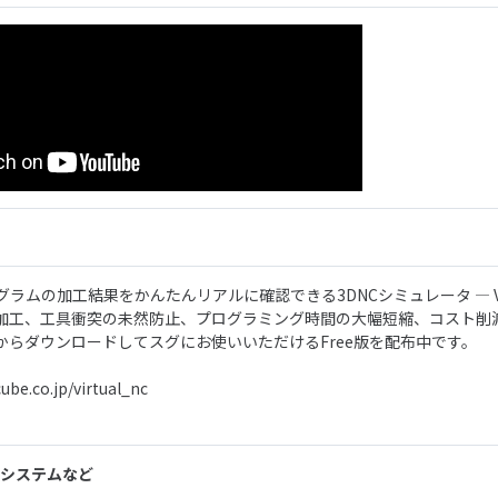
ラムの加工結果をかんたんリアルに確認できる3DNCシミュレータ ― Virt
加工、工具衝突の未然防止、プログラミング時間の大幅短縮、コスト削
からダウンロードしてスグにお使いいただけるFree版を配布中です。
ube.co.jp/virtual_nc
CAEシステムなど