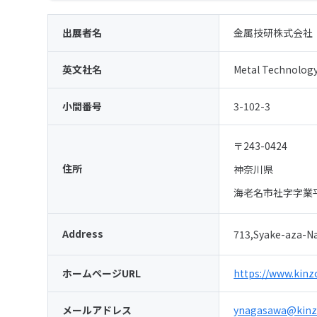
出展者名
金属技研株式会社
英文社名
Metal Technology
小間番号
3-102-3
〒243-0424
住所
神奈川県
海老名市社字字業平
Address
713,Syake-aza-Na
ホームページURL
https://www.kinz
メールアドレス
ynagasawa@kinzo