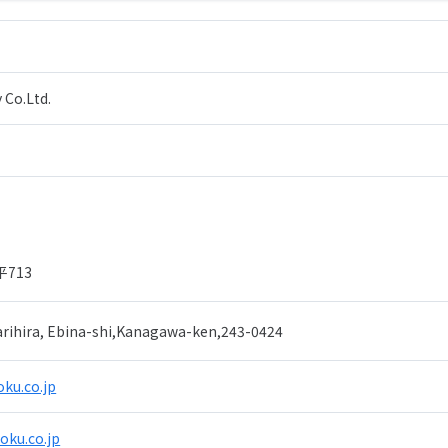
 Co.Ltd.
713
rihira, Ebina-shi,Kanagawa-ken,243-0424
oku.co.jp
ku.co.jp