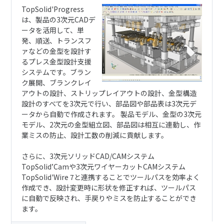
TopSolid'Progress
は、製品の3次元CADデ
ータを活用して、単
発、順送、トランスフ
ァなどの金型を設計す
るプレス金型設計支援
システムです。ブラン
ク展開、ブランクレイ
アウトの設計、ストリップレイアウトの設計、金型構造
設計のすべてを3次元で行い、部品図や部品表は3次元デ
ータから自動で作成されます。 製品モデル、金型の3次元
モデル、2次元の金型組立図、部品図は相互に連動し、作
業ミスの防止、設計工数の削減に貢献します。
さらに、3次元ソリッドCAD/CAMシステム
TopSolid’Camや3次元ワイヤーカットCAMシステム
TopSolid'Wire 7と連携することでツールパスを効率よく
作成でき、設計変更時に形状を修正すれば、ツールパス
に自動で反映され、手戻りやミスを防止することができ
ます。