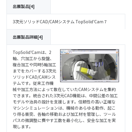
出展製品[4]
3次元ソリッドCAD/CAMシステム TopSolid'Cam 7
出展製品詳細[4]
TopSolid'Camは、2
軸、穴加工から旋盤、
複合加工や同時5軸加工
までをカバーする3次元
ソリッドCAD/CAMシス
テムです。従来工作機
械や加工方法によって散在していたCAMシステムを集約
できます。統合された3次元CAD機能は、中間公差の加工
モデルや治具の設計を支援します。信頼性の高い正確な
マシンシミュレーションは、機械のあらゆる動作、起こ
り得る衝突、各軸の移動および加工材を管理し、ツール
パスの微調整に費やす工数を最小化し、安全な加工を実
現します。