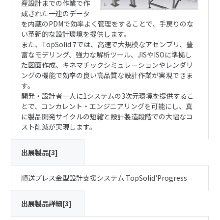
産設計までの作業で作
成された一連のデータ
を内蔵のPDMで効率よく管理をすることで、手戻りのな
い革新的な設計環境を提供します。
また、TopSolid 7では、高速で大規模なアセンブリ、豊
富なモデリング、強力な解析ツール、JISやISOに準拠し
た図面作成、キネマチックシミュレーションやレンダリ
ングの機能で効率の良い高品質な設計作業が実現できま
す。
開発・設計者一人に1システムの3次元環境を提供するこ
とで、コンカレント・エンジニアリングを可能にし、真
に製品開発サイクルの短縮と設計製造段階での大幅なコ
スト削減が実現します。
出展製品[3]
順送プレス金型設計支援システム TopSolid'Progress
出展製品詳細[3]